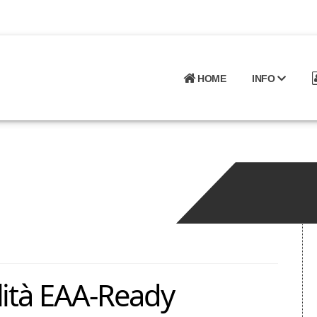
HOME
INFO
lità EAA-Ready